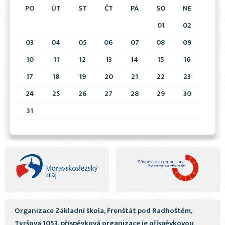
PO
ÚT
ST
ČT
PÁ
SO
NE
01
02
03
04
05
06
07
08
09
10
11
12
13
14
15
16
17
18
19
20
21
22
23
24
25
26
27
28
29
30
31
Organizace Základní škola, Frenštát pod Radhoštěm,
Tyršova 1053, příspěvková organizace
je příspěvkovou