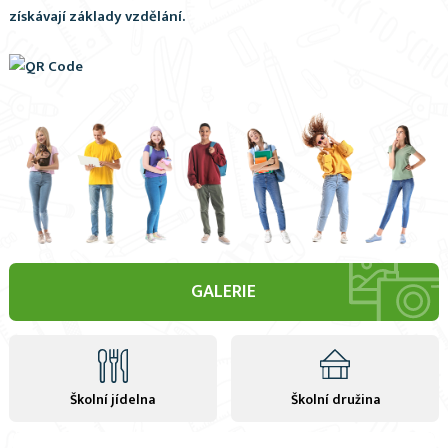
získávají základy vzdělání.
GALERIE
Školní jídelna
Školní družina