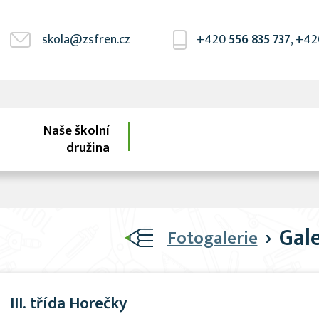
skola@zsfren.cz
+420
556 835 737
, +4
Naše školní
družina
›
Gal
Fotogalerie
III. třída Horečky