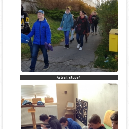
Astra I. stupeň