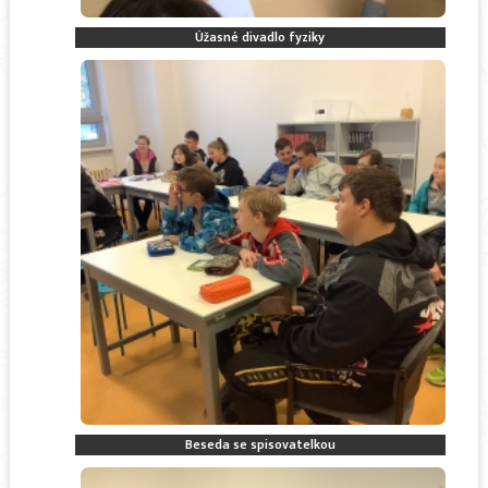
Úžasné divadlo fyziky
Beseda se spisovatelkou