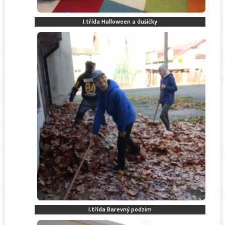
I.třída Halloween a dušičky
I.třída Barevný podzim