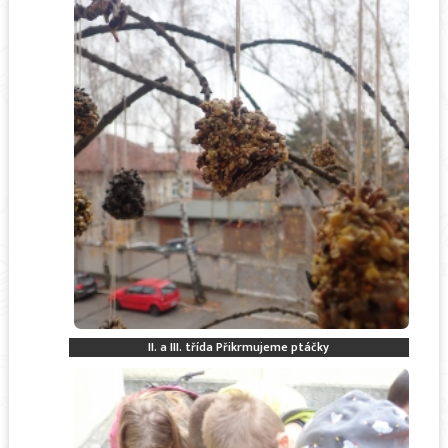
II. a III. třída Přikrmujeme ptáčky