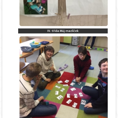
IV. třída Můj mazlíček