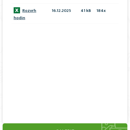
Rozvrh
16.12.2025
41 kB
184x
hodin