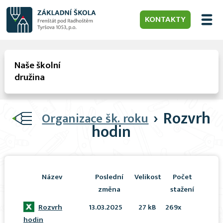
KONTAKTY
Naše školní
družina
›
Rozvrh
Organizace šk. roku
hodin
Název
Poslední
Velikost
Počet
změna
stažení
Rozvrh
13.03.2025
27 kB
269x
hodin